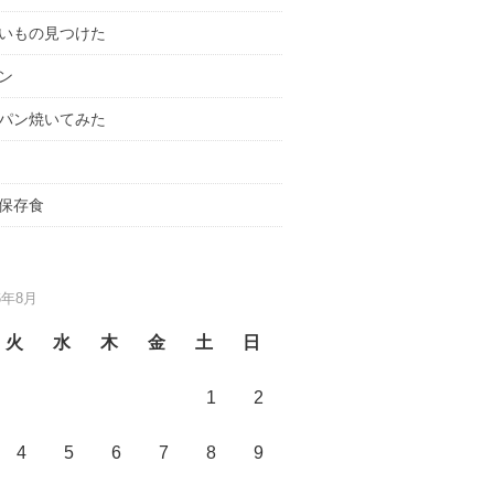
いもの見つけた
ン
パン焼いてみた
保存食
6年8月
火
水
木
金
土
日
1
2
4
5
6
7
8
9