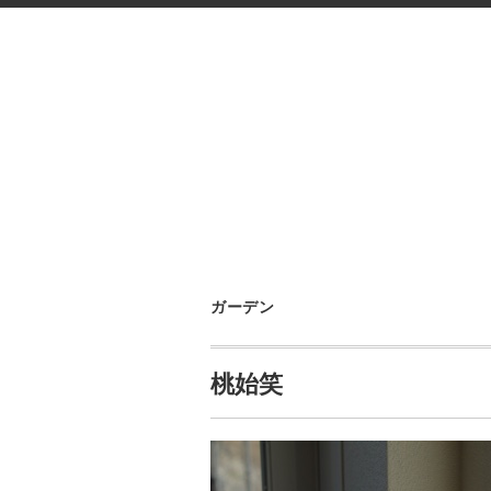
ガーデン
桃始笑