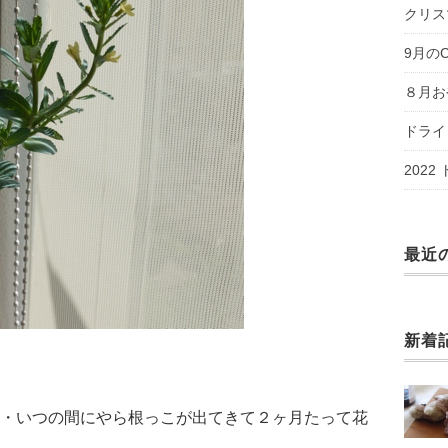
クリス
9月のC
８月お
ドライ
2022
最近
新着
・いつの間にやら根っこが出てきて２ヶ月たって花