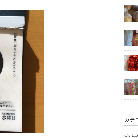
カテ
C's tab